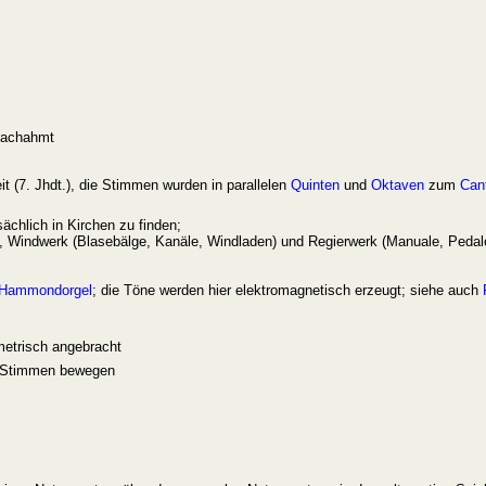
nachahmt
t (7. Jhdt.), die Stimmen wurden in parallelen
Quinten
und
Oktaven
zum
Can
chlich in Kirchen zu finden;
), Windwerk (Blasebälge, Kanäle, Windladen) und Regierwerk (Manuale, Pedale
Hammondorgel
; die Töne werden hier elektromagnetisch erzeugt; siehe auch
metrisch angebracht
re Stimmen bewegen