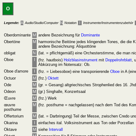
O
A
N
I
Legende:
Audio/Studio/Computer
Notation
Instrumente/Instrumentenzubehör
Oberdominante
M
andere Bezeichnung für
Dominante
Obertöne
M
harmonische Beitöne jedes klingenden Tones, die die K
andere Bezeichnung: Aliquottöne
obligat
N
(lat. = pflichtgemäß) eine Orchesterstimme, die man nich
Oboe
I
(frz. hautbois)
Holzblasinstrument
mit
Doppelrohrblatt
, 
Abkürzung im Notensatz: Ob.
Oboe d'amore
I
(frz. = Liebesoboe) eine transponierende
Oboe
in A (ein
Octuor
M
(frz.)
Oktett
Ode
M
(gr. = Gesang) altgriechisches Strophenlied des 16. Jhd
Odeon
M
(gr.) Singhalle, Konzertsaal
Œuvre
M
(frz.) Werk
œuvre
M
(frz. posthume = nachgelassen) nach dem Tod des Kom
posthume
Offertorium
M
(lat. = Darbringung) Teil der Messe, zwischen Credo u
Okarina
I
einfaches ital. Volksinstrument aus Ton oder Porzellan
Oktave
M
siehe
Intervall