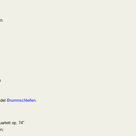
n.
k
idet
Brummschleifen
.
artett op. 74"
en;