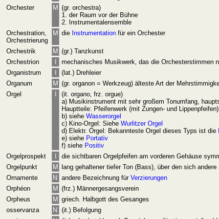
Orchester
M
(gr. orchestra)
1. der Raum vor der Bühne
2. Instrumentalensemble
Orchestration
,
M
die
Instrumentation
für ein Orchester
Orchestrierung
Orchestrik
M
(gr.) Tanzkunst
Orchestrion
I
mechanisches Musikwerk, das die Orchesterstimmen 
Organistrum
I
(lat.) Drehleier
Organum
M
(gr. organon = Werkzeug) älteste Art der Mehrstimmigkei
Orgel
I
(it. organo, frz. orgue)
a) Musikinstrument mit sehr großem Tonumfang, hauptsä
Hauptteile: Pfeifenwerk (mit Zungen- und Lippenpfeifen
b) siehe
Wasserorgel
c) Kino-Orgel: Siehe
Wurlitzer Orgel
d) Elektr. Orgel: Bekannteste Orgel dieses Typs ist die
e) siehe
Portativ
f) siehe
Positiv
Orgelprospekt
I
die sichtbaren Orgelpfeifen am vorderen Gehäuse sym
Orgelpunkt
M
lang gehaltener tiefer Ton (Bass), über den sich ande
Ornamente
N
andere Bezeichnung für
Verzierungen
Orphéon
M
(frz.) Männergesangsverein
Orpheus
M
griech. Halbgott des Gesanges
osservanza
N
(it.) Befolgung