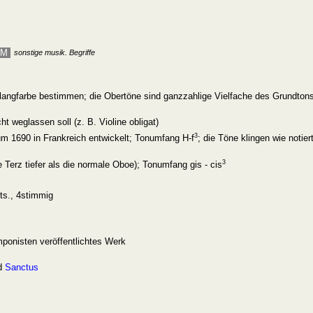
M
sonstige musik. Begriffe
langfarbe bestimmen; die Obertöne sind ganzzahlige Vielfache des Grundtons
t weglassen soll (z. B. Violine obligat)
3
um 1690 in Frankreich entwickelt; Tonumfang H-f
; die Töne klingen wie notiert
3
e Terz tiefer als die normale Oboe); Tonumfang gis - cis
ts., 4stimmig
ponisten veröffentlichtes Werk
nd
Sanctus