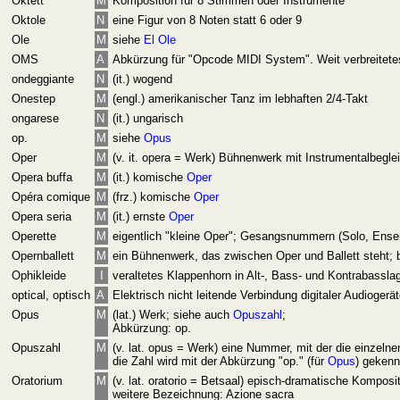
Oktett
M
Komposition für 8 Stimmen oder Instrumente
Oktole
N
eine Figur von 8 Noten statt 6 oder 9
Ole
M
siehe
El Ole
OMS
A
Abkürzung für "Opcode MIDI System". Weit verbreitete
ondeggiante
N
(it.) wogend
Onestep
M
(engl.) amerikanischer Tanz im lebhaften 2/4-Takt
ongarese
N
(it.) ungarisch
op.
M
siehe
Opus
Oper
M
(v. it. opera = Werk) Bühnenwerk mit Instrumentalbegl
Opera buffa
M
(it.) komische
Oper
Opéra comique
M
(frz.) komische
Oper
Opera seria
M
(it.) ernste
Oper
Operette
M
eigentlich "kleine Oper"; Gesangsnummern (Solo, Ensem
Opernballett
M
ein Bühnenwerk, das zwischen Oper und Ballett steht; b
Ophikleide
I
veraltetes Klappenhorn in Alt-, Bass- und Kontrabassla
optical, optisch
A
Elektrisch nicht leitende Verbindung digitaler Audioger
Opus
M
(lat.) Werk; siehe auch
Opuszahl
;
Abkürzung: op.
Opuszahl
M
(v. lat. opus = Werk) eine Nummer, mit der die einzel
die Zahl wird mit der Abkürzung "op." (für
Opus
) gekenn
Oratorium
M
(v. lat. oratorio = Betsaal) episch-dramatische Komposit
weitere Bezeichnung: Azione sacra