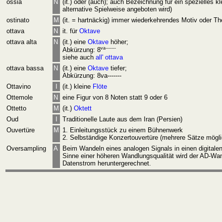
ossia
N
(it.) oder (auch); auch Bezeichnung für ein spezielles
alternative Spielweise angeboten wird)
ostinato
M
(it. = hartnäckig) immer wiederkehrendes Motiv oder 
ottava
N
it. für
Oktave
ottava alta
N
(it.) eine
Oktave
höher;
va-------
Abkürzung: 8
siehe auch
all' ottava
ottava bassa
N
(it.) eine
Oktave
tiefer;
Abkürzung: 8va-------
Ottavino
I
(it.) kleine
Flöte
Ottemole
N
eine Figur von 8 Noten statt 9 oder 6
Ottetto
M
(it.)
Oktett
Oud
I
Traditionelle Laute aus dem Iran (Persien)
Ouvertüre
M
1. Einleitungsstück zu einem Bühnenwerk
2. Selbständige Konzertouvertüre (mehrere Sätze mögli
Oversampling
A
Beim Wandeln eines analogen Signals in einen digitale
Sinne einer höheren Wandlungsqualität wird der AD-Wan
Datenstrom heruntergerechnet.