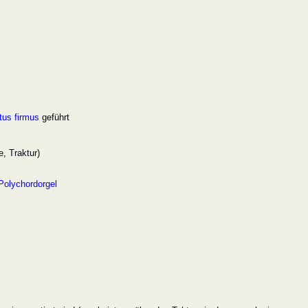
tus firmus
geführt
, Traktur)
Polychordorgel