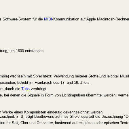
s Software-System für die
MIDI
-Kommunikation auf Apple Macintosh-Rechner
eitung, um 1600 entstanden
ble) wechseln mit Sprechtext; Verwendung heiterer Stoffe und leichter Musi
esonders beliebt im Frankreich des 17. und 18. Jhdts.
ge; durch die
Tuba
verdrängt
äte, bei denen die Signale in Form von Lichtimpulsen übermittel werden. Verme
nen Werke eines Komponisten eindeutig gekennzeichnet werden;
zeichnet; z. B. trägt Beethovens zehntes Streichquartett die Bezeichnung "Qu
ion für Soli, Chor und Orchester, basierend auf religiösen oder epischen Text